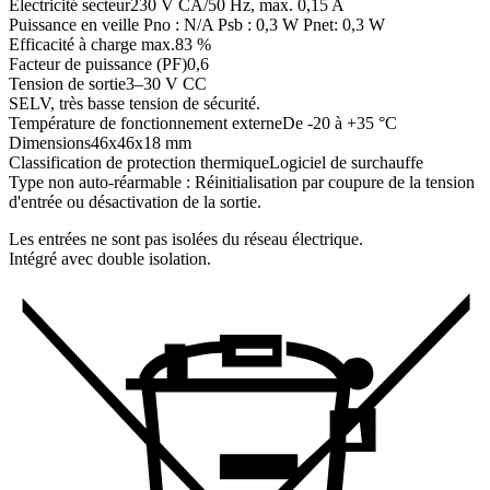
Électricité secteur
230 V CA/50 Hz, max. 0,15 A
Puissance en veille
Pno : N/A Psb : 0,3 W Pnet: 0,3 W
Efficacité à charge max.
83 %
Facteur de puissance (PF)
0,6
Tension de sortie
3–30 V CC
SELV, très basse tension de sécurité.
Température de fonctionnement externe
De -20 à +35 °C
Dimensions
46x46x18 mm
Classification de protection thermique
Logiciel de surchauffe
Type non auto-réarmable : Réinitialisation par coupure de la tension
d'entrée ou désactivation de la sortie.
Les entrées ne sont pas isolées du réseau électrique.
Intégré avec double isolation.