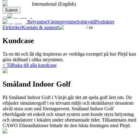
International (English)
Submit
Belysning
Värmestyrning
Solskydd
Produkter
Elektriker
Kontakt & support
/
sv
Kundcase
Ta en titt och låt dig inspireras av verkliga exempel på hur Plejd kan
göra skillnad i olika utrymmen.
< Tillbaka till alla kundcase
Småland Indoor Golf
På Småland Indoor Golf i Växjö går det att spela golf året om. De
erbjuder simulatorgolf i en trivsam miljö och skräddarsyr dessutom
såväl stora som små företagsevent. Småland Indoor Golf
efterfrågade ett enkelt och smart system som kunde styra belysning
och simulatorer i lokalen under obemannade tider. Tillsammans med
CAWO Elinstallationer hittade de den bästa lösningen med Plejd.