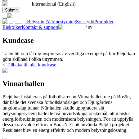
International (English)
Submit
Belysning
Värmestyrning
Solskydd
Produkter
Elektriker
Kontakt & support
/
sv
Kundcase
Ta en titt och låt dig inspireras av verkliga exempel på hur Plejd kan
göra skillnad i olika utrymmen.
< Tillbaka till alla kundcase
Vinnarhallen
Plejd har installerats på fotbollsarenan Vinnarhallen ute på Bosön,
där både det svenska fotbollslandslaget och Djurgårdens
ungdomslag tränar. När hallen skulle uppgradera sitt
belysningssystem hade de två huvudsakliga önskemål: att minska
energiförbrukningen och modernisera belysningen. För att uppfylla
dessa krav valde elfirman Bara-N El att använda Plejd i projektet.
Resultatet blev en energieffektiv och modern belysningslösning.