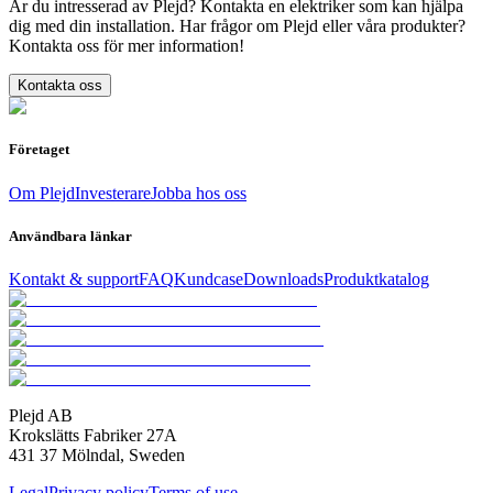
Är du intresserad av Plejd? Kontakta en elektriker som kan hjälpa
dig med din installation. Har frågor om Plejd eller våra produkter?
Kontakta oss för mer information!
Kontakta oss
Företaget
Om Plejd
Investerare
Jobba hos oss
Användbara länkar
Kontakt & support
FAQ
Kundcase
Downloads
Produktkatalog
Plejd AB
Krokslätts Fabriker 27A
431 37 Mölndal, Sweden
Legal
Privacy policy
Terms of use