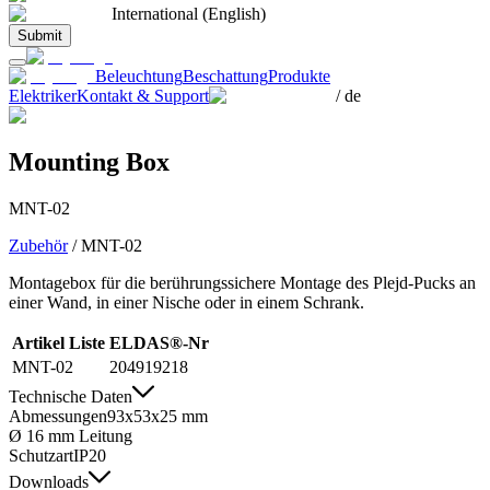
International (English)
Submit
Beleuchtung
Beschattung
Produkte
Elektriker
Kontakt & Support
/
de
Mounting Box
MNT-02
Zubehör
/
MNT-02
Montagebox für die berührungssichere Montage des Plejd-Pucks an
einer Wand, in einer Nische oder in einem Schrank.
Artikel Liste
ELDAS®-Nr
MNT-02
204919218
Technische Daten
Abmessungen
93x53x25 mm
Ø 16 mm Leitung
Schutzart
IP20
Downloads