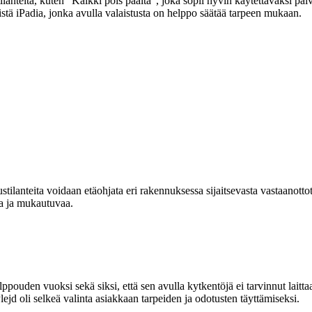
anteita, kuten ”Kaikki pois päältä”, joka sopii hyvin käytettäväksi päi
eistä iPadia, jonka avulla valaistusta on helppo säätää tarpeen mukaan.
stilanteita voidaan etäohjata eri rakennuksessa sijaitsevasta vastaanottoti
aa ja mukautuvaa.
pouden vuoksi sekä siksi, että sen avulla kytkentöjä ei tarvinnut laittaa
lejd oli selkeä valinta asiakkaan tarpeiden ja odotusten täyttämiseksi.