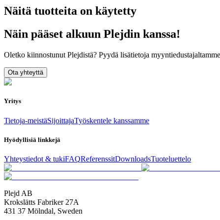
Näitä tuotteita on käytetty
Näin pääset alkuun Plejdin kanssa!
Oletko kiinnostunut Plejdistä? Pyydä lisätietoja myyntiedustajaltamme
Ota yhteyttä
Yritys
Tietoja-meistä
Sijoittaja
Työskentele kanssamme
Hyödyllisiä linkkejä
Yhteystiedot & tuki
FAQ
Referenssit
Downloads
Tuoteluettelo
Plejd AB
Krokslätts Fabriker 27A
431 37 Mölndal, Sweden