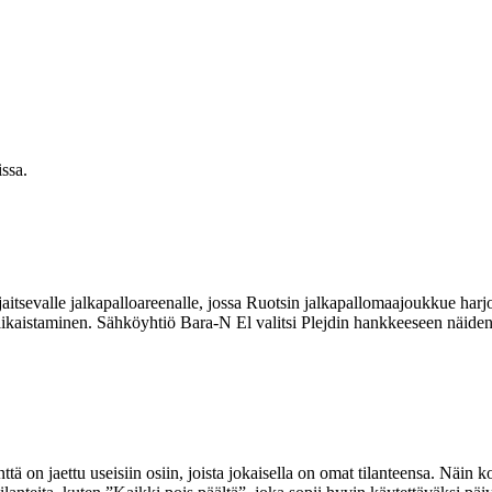
issa.
aitsevalle jalkapalloareenalle, jossa Ruotsin jalkapallomaajoukkue harjoit
ikaistaminen. Sähköyhtiö Bara-N El valitsi Plejdin hankkeeseen näiden
kenttä on jaettu useisiin osiin, joista jokaisella on omat tilanteensa. Näin