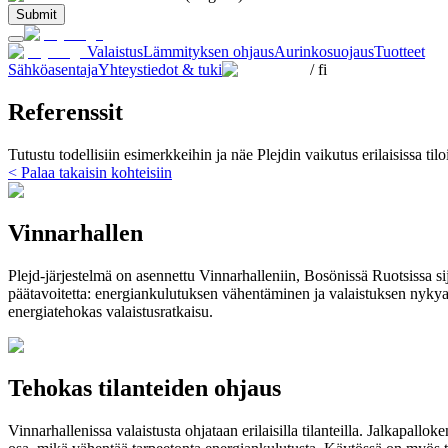
Submit
Valaistus
Lämmityksen ohjaus
Aurinkosuojaus
Tuotteet
Sähköasentaja
Yhteystiedot & tuki
/
fi
Referenssit
Tutustu todellisiin esimerkkeihin ja näe Plejdin vaikutus erilaisissa tilo
< Palaa takaisin kohteisiin
Vinnarhallen
Plejd-järjestelmä on asennettu Vinnarhalleniin, Bosönissä Ruotsissa sij
päätavoitetta: energiankulutuksen vähentäminen ja valaistuksen nykya
energiatehokas valaistusratkaisu.
Tehokas tilanteiden ohjaus
Vinnarhallenissa valaistusta ohjataan erilaisilla tilanteilla. Jalkapallo