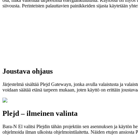
osa, mikä vähentää tarpeetonta energiankulutusta. Käytössä on myös til
siivousta. Perinteisten palauttavien painikkeiden sijasta käytetään yht
Joustava ohjaus
Järjestelmä sisältää Plejd Gatewayn, jonka avulla valaistusta ja valaistu
voidaan säätää etänä tarpeen mukaan, joten käyttö on erittäin joustav
Plejd – ilmeinen valinta
Bara-N El valitsi Plejdin tähän projektiin sen asennuksen ja käytön help
ohjelmoida ilman ulkoista ohjelmointilaitetta. Näiden etujen ansiosta P