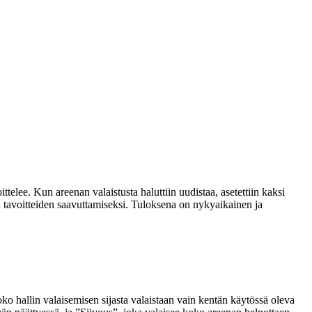
telee. Kun areenan valaistusta haluttiin uudistaa, asetettiin kaksi
 tavoitteiden saavuttamiseksi. Tuloksena on nykyaikainen ja
 koko hallin valaisemisen sijasta valaistaan vain kentän käytössä oleva