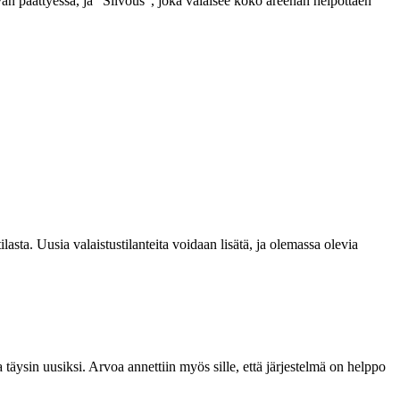
vän päättyessä, ja ”Siivous”, joka valaisee koko areenan helpottaen
lasta. Uusia valaistustilanteita voidaan lisätä, ja olemassa olevia
 täysin uusiksi. Arvoa annettiin myös sille, että järjestelmä on helppo