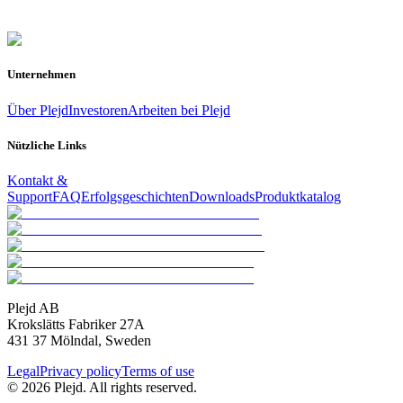
Unternehmen
Über Plejd
Investoren
Arbeiten bei Plejd
Nützliche Links
Kontakt &
Support
FAQ
Erfolgsgeschichten
Downloads
Produktkatalog
Plejd AB
Krokslätts Fabriker 27A
431 37 Mölndal, Sweden
Legal
Privacy policy
Terms of use
© 2026 Plejd. All rights reserved.