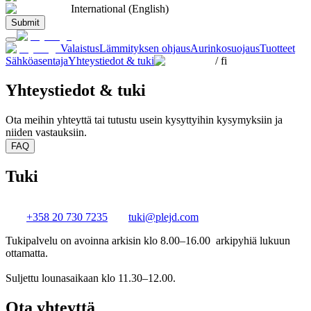
International (English)
Submit
Valaistus
Lämmityksen ohjaus
Aurinkosuojaus
Tuotteet
Sähköasentaja
Yhteystiedot & tuki
/
fi
Yhteystiedot & tuki
Ota meihin yhteyttä tai tutustu usein kysyttyihin kysymyksiin ja
niiden vastauksiin.
FAQ
Tuki
+358 20 730 7235
tuki@plejd.com
Tukipalvelu on avoinna arkisin klo 8.00–16.00 arkipyhiä lukuun
ottamatta.
Suljettu lounasaikaan klo 11.30–12.00.
Ota yhteyttä