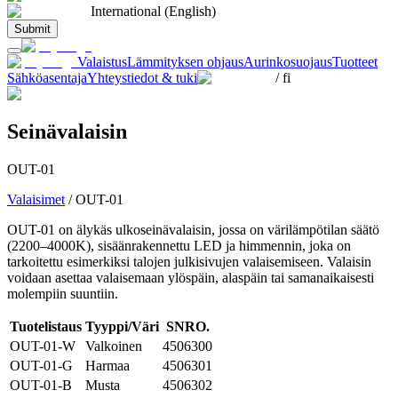
International (English)
Submit
Valaistus
Lämmityksen ohjaus
Aurinkosuojaus
Tuotteet
Sähköasentaja
Yhteystiedot & tuki
/
fi
Seinävalaisin
OUT-01
Valaisimet
/
OUT-01
OUT-01 on älykäs ulkoseinävalaisin, jossa on värilämpötilan säätö
(2200–4000K), sisäänrakennettu LED ja himmennin, joka on
tarkoitettu esimerkiksi talojen julkisivujen valaisemiseen. Valaisin
voidaan asettaa valaisemaan ylöspäin, alaspäin tai samanaikaisesti
molempiin suuntiin.
Tuotelistaus
Tyyppi/Väri
SNRO.
OUT-01-W
Valkoinen
4506300
OUT-01-G
Harmaa
4506301
OUT-01-B
Musta
4506302