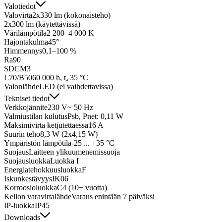
Valotiedot
Valovirta
2x330 lm (kokonaisteho)
2x300 lm (käytettävissä)
Värilämpötila
2 200–4 000 K
Hajontakulma
45°
Himmennys
0,1–100 %
Ra
90
SDCM
3
L70/B50
60 000 h, tₐ 35 °C
Valonlähde
LED (ei vaihdettavissa)
Tekniset tiedot
Verkkojännite
230 V~ 50 Hz
Valmiustilan kulutus
Psb, Pnet: 0,11 W
Maksimivirta ketjutettaessa
16 A
Suurin teho
8,3 W (2x4,15 W)
Ympäristön lämpötila
-25 ... +35 °C
Suojaus
Laitteen ylikuumenemissuoja
Suojausluokka
Luokka I
Energiatehokkuusluokka
F
Iskunkestävyys
IK06
Korroosioluokka
C4 (10+ vuotta)
Kellon varavirtalähde
Varaus enintään 7 päiväksi
IP-luokka
IP45
Downloads