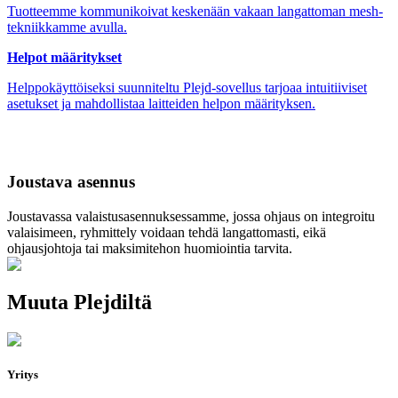
Tuotteemme kommunikoivat keskenään vakaan langattoman mesh-
tekniikkamme avulla.
Helpot määritykset
Helppokäyttöiseksi suunniteltu Plejd-sovellus tarjoaa intuitiiviset
asetukset ja mahdollistaa laitteiden helpon määrityksen.
Joustava asennus
Joustavassa valaistusasennuksessamme, jossa ohjaus on integroitu
valaisimeen, ryhmittely voidaan tehdä langattomasti, eikä
ohjausjohtoja tai maksimitehon huomiointia tarvita.
Muuta Plejdiltä
Yritys