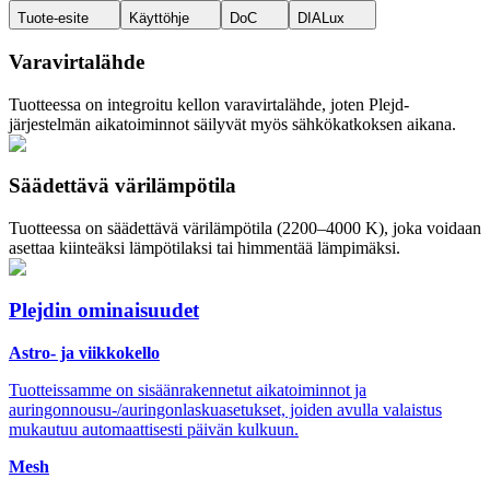
Tuote-esite
Käyttöhje
DoC
DIALux
Varavirtalähde
Tuotteessa on integroitu kellon varavirtalähde, joten Plejd-
järjestelmän aikatoiminnot säilyvät myös sähkökatkoksen aikana.
Säädettävä värilämpötila
Tuotteessa on säädettävä värilämpötila (2200–4000 K), joka voidaan
asettaa kiinteäksi lämpötilaksi tai himmentää lämpimäksi.
Plejdin ominaisuudet
Astro- ja viikkokello
Tuotteissamme on sisäänrakennetut aikatoiminnot ja
auringonnousu-/auringonlaskuasetukset, joiden avulla valaistus
mukautuu automaattisesti päivän kulkuun.
Mesh