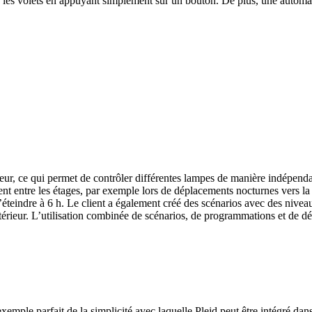
s les volets en appuyant simplement sur un bouton. De plus, une automat
érieur, ce qui permet de contrôler différentes lampes de manière indépend
 entre les étages, par exemple lors de déplacements nocturnes vers la 
l’éteindre à 6 h. Le client a également créé des scénarios avec des nivea
l’extérieur. L’utilisation combinée de scénarios, de programmations et de
le parfait de la simplicité avec laquelle Plejd peut être intégré dans 