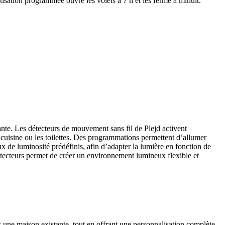
isation programmée ouvre les volets à 7 h et les ferme à minuit.
ante. Les détecteurs de mouvement sans fil de Plejd activent
cuisine ou les toilettes. Des programmations permettent d’allumer
ux de luminosité prédéfinis, afin d’adapter la lumière en fonction de
 détecteurs permet de créer un environnement lumineux flexible et
une maison existante, tout en offrant une personnalisation complète