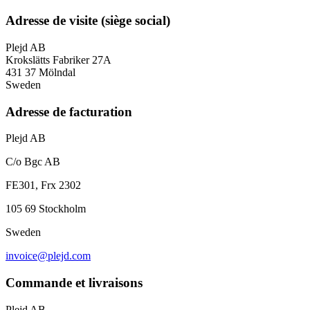
Adresse de visite (siège social)
Plejd AB
Krokslätts Fabriker 27A
431 37 Mölndal
Sweden
Adresse de facturation
Plejd AB
C/o Bgc AB
FE301, Frx 2302
105 69 Stockholm
Sweden
invoice@plejd.com
Commande et livraisons
Plejd AB