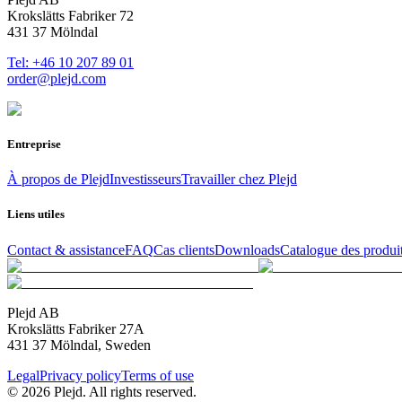
Krokslätts Fabriker 72
431 37 Mölndal
Tel: +46 10 207 89 01
order@plejd.com
Entreprise
À propos de Plejd
Investisseurs
Travailler chez Plejd
Liens utiles
Contact & assistance
FAQ
Cas clients
Downloads
Catalogue des produi
Plejd AB
Krokslätts Fabriker 27A
431 37 Mölndal, Sweden
Legal
Privacy policy
Terms of use
© 2026 Plejd. All rights reserved.