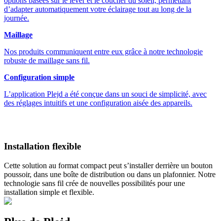
options basées sur le lever et le coucher du soleil, permettant
d’adapter automatiquement votre éclairage tout au long de la
journée.
Maillage
Nos produits communiquent entre eux grâce à notre technologie
robuste de maillage sans fil.
Configuration simple
L’application Plejd a été conçue dans un souci de simplicité, avec
des réglages intuitifs et une configuration aisée des appareils.
Installation flexible
Cette solution au format compact peut s’installer derrière un bouton
poussoir, dans une boîte de distribution ou dans un plafonnier. Notre
technologie sans fil crée de nouvelles possibilités pour une
installation simple et flexible.