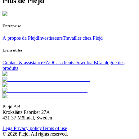
Plus de Plejd
Entreprise
À propos de Plejd
Investisseurs
Travailler chez Plejd
Liens utiles
Contact & assistance
FAQ
Cas clients
Downloads
Catalogue des
produits
Plejd AB
Krokslätts Fabriker 27A
431 37 Mölndal, Sweden
Legal
Privacy policy
Terms of use
© 2026 Plejd. All rights reserved.