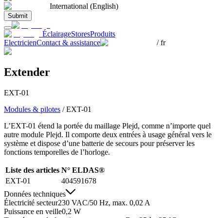
International (English)
Submit
Éclairage
Stores
Produits
Electricien
Contact & assistance
/
fr
Extender
EXT-01
Modules & pilotes
/
EXT-01
L’EXT-01 étend la portée du maillage Plejd, comme n’importe quel
autre module Plejd. Il comporte deux entrées à usage général vers le
système et dispose d’une batterie de secours pour préserver les
fonctions temporelles de l’horloge.
Liste des articles
N° ELDAS®
EXT-01
404591678
Données techniques
Électricité secteur
230 VAC/50 Hz, max. 0,02 A
Puissance en veille
0,2 W