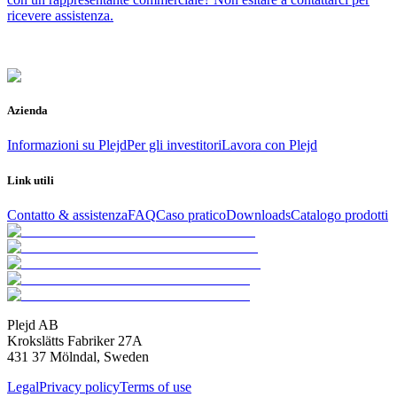
ricevere assistenza.
Azienda
Informazioni su Plejd
Per gli investitori
Lavora con Plejd
Link utili
Contatto & assistenza
FAQ
Caso pratico
Downloads
Catalogo prodotti
Plejd AB
Krokslätts Fabriker 27A
431 37 Mölndal, Sweden
Legal
Privacy policy
Terms of use