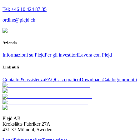
Tel: +46 10 424 87 35
ordine@plejd.ch
Azienda
Informazioni su Plejd
Per gli investitori
Lavora con Plejd
Link utili
Contatto & assistenza
FAQ
Caso pratico
Downloads
Catalogo prodotti
Plejd AB
Krokslätts Fabriker 27A
431 37 Mölndal, Sweden