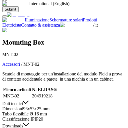
International (English)
Submit
Illuminazione
Schermature solari
Prodotti
Elettricista
Contatto & assistenza
/
it
Mounting Box
MNT-02
Accessori
/
MNT-02
Scatola di montaggio per un'installazione del modulo Plejd a prova
di contatto accidentale a parete, in una nicchia o in un cabinet.
Elenco articoli
N. ELDAS®
MNT-02
204919218
Dati tecnici
Dimensioni
93x53x25 mm
Tubo flessibile Ø 16 mm
Classificazione IP
IP20
Downloads