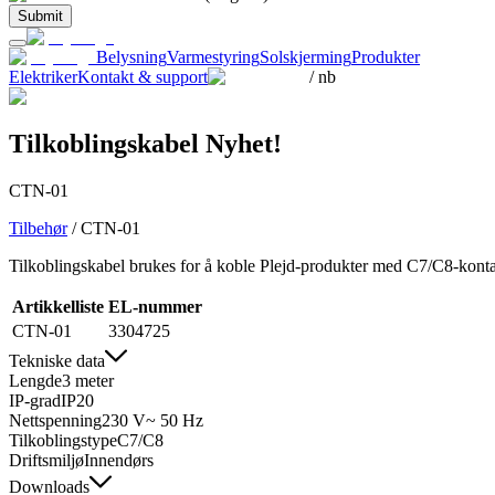
Submit
Belysning
Varmestyring
Solskjerming
Produkter
Elektriker
Kontakt & support
/
nb
Tilkoblingskabel
Nyhet!
CTN-01
Tilbehør
/
CTN-01
Tilkoblingskabel brukes for å koble Plejd-produkter med C7/C8-kontakt
Artikkelliste
EL-nummer
CTN-01
3304725
Tekniske data
Lengde
3 meter
IP-grad
IP20
Nettspenning
230 V~ 50 Hz
Tilkoblingstype
C7/C8
Driftsmiljø
Innendørs
Downloads