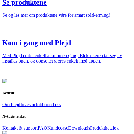
Se produktene
Se og les mer om produktene våre for smart solskerming!
Kom i gang med Plejd
Med Plejd er det enkelt å komme i gang. Elektrikeren tar seg av
installasjonen, og oppsettet gjøres enkelt med appen.
Bedrift
Om Plejd
Investor
Jobb med oss
Nyttige lenker
Kontakt & support
FAQ
Kundecase
Downloads
Produktkatalog