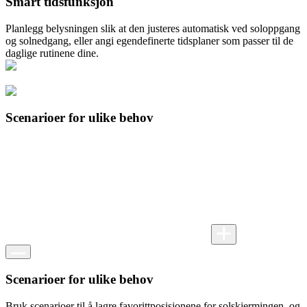
Smart tidsfunksjon
Planlegg belysningen slik at den justeres automatisk ved soloppgang
og solnedgang, eller angi egendefinerte tidsplaner som passer til de
daglige rutinene dine.
Scenarioer for ulike behov
Scenarioer for ulike behov
Bruk scenarioer til å lagre favorittposisjonene for solskjermingen, og