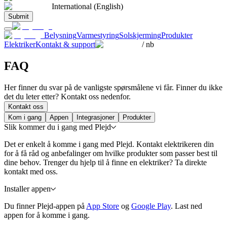
International (English)
Submit
Belysning
Varmestyring
Solskjerming
Produkter
Elektriker
Kontakt & support
/
nb
FAQ
Her finner du svar på de vanligste spørsmålene vi får. Finner du ikke
det du leter etter? Kontakt oss nedenfor.
Kontakt oss
Kom i gang
Appen
Integrasjoner
Produkter
Slik kommer du i gang med Plejd
Det er enkelt å komme i gang med Plejd. Kontakt elektrikeren din
for å få råd og anbefalinger om hvilke produkter som passer best til
dine behov. Trenger du hjelp til å finne en elektriker? Ta direkte
kontakt med oss.
Installer appen
Du finner Plejd-appen på
App Store
og
Google Play
. Last ned
appen for å komme i gang.