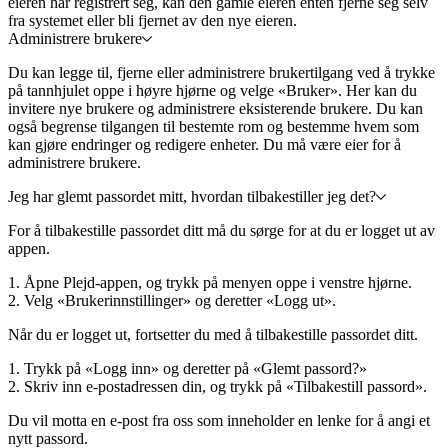
eieren har registrert seg, kan den gamle eieren enten fjerne seg selv
fra systemet eller bli fjernet av den nye eieren.
Administrere brukere
Du kan legge til, fjerne eller administrere brukertilgang ved å trykke
på tannhjulet oppe i høyre hjørne og velge «Bruker». Her kan du
invitere nye brukere og administrere eksisterende brukere. Du kan
også begrense tilgangen til bestemte rom og bestemme hvem som
kan gjøre endringer og redigere enheter. Du må være eier for å
administrere brukere.
Jeg har glemt passordet mitt, hvordan tilbakestiller jeg det?
For å tilbakestille passordet ditt må du sørge for at du er logget ut av
appen.
1. Åpne Plejd-appen, og trykk på menyen oppe i venstre hjørne.
2. Velg «Brukerinnstillinger» og deretter «Logg ut».
Når du er logget ut, fortsetter du med å tilbakestille passordet ditt.
1. Trykk på «Logg inn» og deretter på «Glemt passord?»
2. Skriv inn e-postadressen din, og trykk på «Tilbakestill passord».
Du vil motta en e-post fra oss som inneholder en lenke for å angi et
nytt passord.