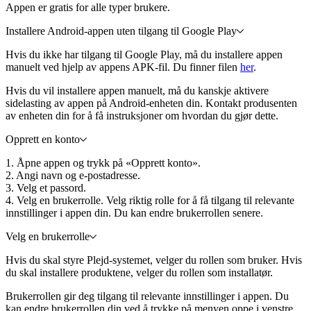
Appen er gratis for alle typer brukere.
Installere Android-appen uten tilgang til Google Play
Hvis du ikke har tilgang til Google Play, må du installere appen
manuelt ved hjelp av appens APK-fil. Du finner filen
her
.
Hvis du vil installere appen manuelt, må du kanskje aktivere
sidelasting av appen på Android-enheten din. Kontakt produsenten
av enheten din for å få instruksjoner om hvordan du gjør dette.
Opprett en konto
1. Åpne appen og trykk på «Opprett konto».
2. Angi navn og e-postadresse.
3. Velg et passord.
4. Velg en brukerrolle. Velg riktig rolle for å få tilgang til relevante
innstillinger i appen din. Du kan endre brukerrollen senere.
Velg en brukerrolle
Hvis du skal styre Plejd-systemet, velger du rollen som bruker. Hvis
du skal installere produktene, velger du rollen som installatør.
Brukerrollen gir deg tilgang til relevante innstillinger i appen. Du
kan endre brukerrollen din ved å trykke på menyen oppe i venstre