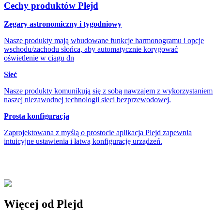
Cechy produktów Plejd
Zegary astronomiczny i tygodniowy
Nasze produkty mają wbudowane funkcje harmonogramu i opcje
wschodu/zachodu słońca, aby automatycznie korygować
oświetlenie w ciągu dn
Sieć
Nasze produkty komunikują się z sobą nawzajem z wykorzystaniem
naszej niezawodnej technologii sieci bezprzewodowej.
Prosta konfiguracja
Zaprojektowana z myślą o prostocie aplikacja Plejd zapewnia
intuicyjne ustawienia i łatwą konfigurację urządzeń.
Więcej od Plejd