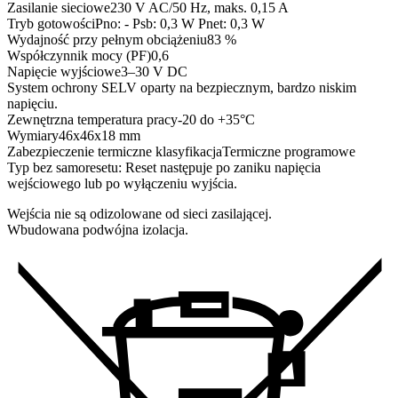
Zasilanie sieciowe
230 V AC/50 Hz, maks. 0,15 A
Tryb gotowości
Pno: - Psb: 0,3 W Pnet: 0,3 W
Wydajność przy pełnym obciążeniu
83 %
Współczynnik mocy (PF)
0,6
Napięcie wyjściowe
3–30 V DC
System ochrony SELV oparty na bezpiecznym, bardzo niskim
napięciu.
Zewnętrzna temperatura pracy
-20 do +35°C
Wymiary
46x46x18 mm
Zabezpieczenie termiczne klasyfikacja
Termiczne programowe
Typ bez samoresetu: Reset następuje po zaniku napięcia
wejściowego lub po wyłączeniu wyjścia.
Wejścia nie są odizolowane od sieci zasilającej.
Wbudowana podwójna izolacja.