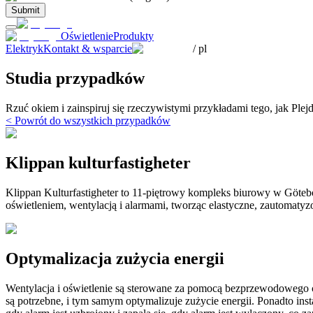
Submit
Oświetlenie
Produkty
Elektryk
Kontakt & wsparcie
/
pl
Studia przypadków
Rzuć okiem i zainspiruj się rzeczywistymi przykładami tego, jak Pl
< Powrót do wszystkich przypadków
Klippan kulturfastigheter
Klippan Kulturfastigheter to 11-piętrowy kompleks biurowy w Göteb
oświetleniem, wentylacją i alarmami, tworząc elastyczne, zautomaty
Optymalizacja zużycia energii
Wentylacja i oświetlenie są sterowane za pomocą bezprzewodowego c
są potrzebne, i tym samym optymalizuje zużycie energii. Ponadto in