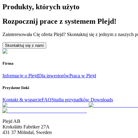
Produkty, których użyto
Rozpocznij prace z systemem Plejd!
Zainteresowała Cię oferta Plejd? Skontaktuj się z jednym z naszych 
Skontaktuj się z nami
Firma
Informacje o Plejd
Dla inwestorów
Praca w Plejd
Przydatne linki
Kontakt & wsparcie
FAQ
Studia przypadków
Downloads
Plejd AB
Krokslätts Fabriker 27A
431 37 Mölndal, Sweden