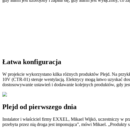
gdy alarm jest uzbrojony i zapala się, gdy alarm jest wyłączony, co 
Łatwa konfiguracja
W projekcie wykorzystano kilka różnych produktów Plejd. Na przy
10V (CTR-01) steruje wentylacją. Elektrycy mogą łatwo uzyskać dostę
dostosowywanie ustawień i dodawanie kolejnych produktów, gdy jest
Plejd od pierwszego dnia
Instalator i właściciel firmy EXXEL, Mikael Wijkö, uczestniczy w pr
przebyta przez nią droga jest imponująca”, mówi Mikael. „Produkty są