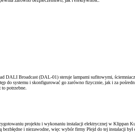
zapewnia zarówno bezpieczeństwo, jak i efektywność.
kład DALI Broadcast (DAL-01) steruje lampami sufitowymi, ściemnia
p do systemu i skonfigurować go zarówno fizycznie, jak i za pośrednic
 to potrzebne.
zygotowaniu projektu i wykonaniu instalacji elektrycznej w Klippan Ku
 bezbłędne i niezawodne, więc wybór firmy Plejd do tej instalacji był