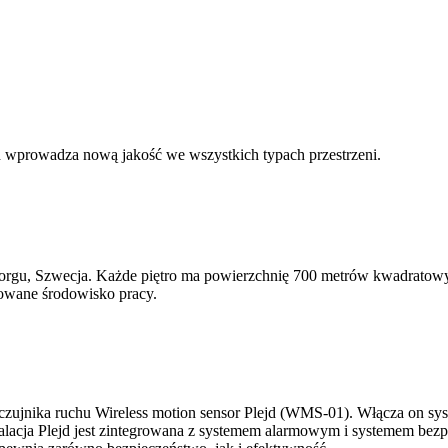
ejd wprowadza nową jakość we wszystkich typach przestrzeni.
orgu, Szwecja. Każde piętro ma powierzchnię 700 metrów kwadratowych
zowane środowisko pracy.
zujnika ruchu Wireless motion sensor Plejd (WMS-01). Włącza on syste
stalacja Plejd jest zintegrowana z systemem alarmowym i systemem bez