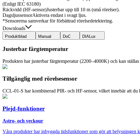
(Enligt IEC 63180)
Räckvidd (HF-sensor)
Justerbar upp till 10 m (små rörelser).
Dagsljussensor
Aktivera endast i svagt ljus.
*Sensorerna samverkar för förbättrad rörelsedetektering.
Downloads
Produktblad
Manual
DoC
DIALux
Justerbar färgtemperatur
Produkten har justerbar färgtemperatur (2200–4000K) och kan ställas i
Tillgänglig med rörelsesensor
CCL-01-S har kombinerad PIR- och HF-sensor, vilket innebär att du ka
Plejd-funktioner
Astro- och veckour
Våra produkter har inbyggda tidsfunktioner som gör att belysningen ka