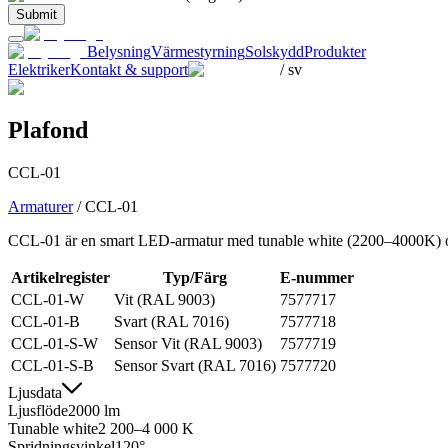
Submit
Belysning
Värmestyrning
Solskydd
Produkter
Elektriker
Kontakt & support
/
sv
Plafond
CCL-01
Armaturer
/
CCL-01
CCL-01 är en smart LED-armatur med tunable white (2200–4000K) och
Artikelregister
Typ/Färg
E-nummer
CCL-01-W
Vit (RAL 9003)
7577717
CCL-01-B
Svart (RAL 7016)
7577718
CCL-01-S-W
Sensor Vit (RAL 9003)
7577719
CCL-01-S-B
Sensor Svart (RAL 7016)
7577720
Ljusdata
Ljusflöde
2000 lm
Tunable white
2 200–4 000 K
Spridningsvinkel
120°