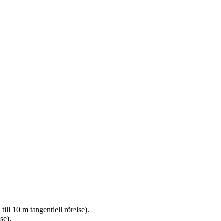
ill 10 m tangentiell rörelse).
se).