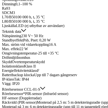
Dimning
0,1–100 %
Ra
93
SDCM
3
L70/B50
100 000 h, tₐ 35 °C
L80/B50
100 000 h, tₐ 35 °C
Ljuskälla
LED (ej utbytbar av användare)
Teknisk data
Nätspänning
230 V~ 50 Hz
Standbyeffekt
Psb, Pnet: 0,20 W
Max. ström vid vidarekoppling
16 A
Max. effekt
22 W
Omgivningstemperatur
-25 till +35 °C
Driftmiljö
Inomhus
Skydd
Övertemperaturskydd
Isolationsklass
Klass II
Energieffektivitetsklass
F
Batteribackup klocka
Upp till 7 dagars gångreserv
IP-klass
Tak: IP44
Vägg: IP20
Rörelsesensor CCL-01-S
Rörelsesensor*
PIR-sensor (Infraröd sensor)
HF-sensor (Dopplerradar)
Räckvidd (PIR-sensor)
Monterad på 2,5 m: 5 m detekteringsradie (upp t
Monterad på 3 m: 6 m detekteringsradie (upp till 11 m tangentiell rörel