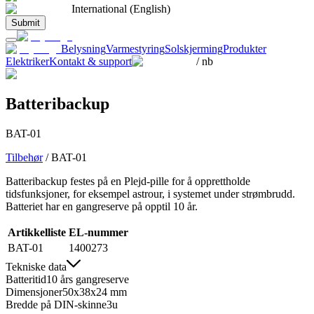
International (English)
Submit
Belysning
Varmestyring
Solskjerming
Produkter
Elektriker
Kontakt & support
/
nb
Batteribackup
BAT-01
Tilbehør
/
BAT-01
Batteribackup festes på en Plejd-pille for å opprettholde
tidsfunksjoner, for eksempel astrour, i systemet under strømbrudd.
Batteriet har en gangreserve på opptil 10 år.
Artikkelliste
EL-nummer
BAT-01
1400273
Tekniske data
Batteritid
10 års gangreserve
Dimensjoner
50x38x24 mm
Bredde på DIN-skinne
3u